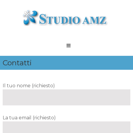
Skip
to
content
Studio
A.M.Z.
Commercialisti
Contatti
a
Modena
Il tuo nome (richiesto)
La tua email (richiesto)