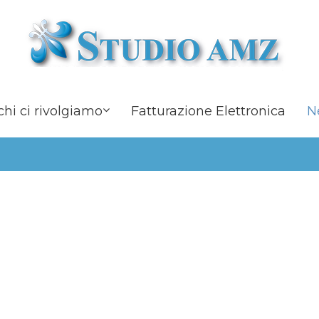
Studio
chi ci rivolgiamo
Fatturazione Elettronica
N
A.M.Z.
Commercialisti
a
Modena